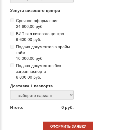
визового отдела на основании опросной формы на
Услуги визового центра
русском языке, присланной Клиентом. Также наше
Агентство осуществляет перевод на английский
Срочное оформление
язык всех предоставленных Клиентом документов
24 600,00 руб.
на русском языке. Исключение составляет
ВИП зал визового центра
перевод документов на английский язык при
6 600,00 руб.
оформлении долгосрочной студенческой визы
Подача документов в прайм-
(Tier 4). В этом случае перевод документов на
тайм
10 000,00 руб.
английский язык, согласно требованиям
посольства, должен быть выполнен
Подача документов без
загранпаспорта
сертифицированным бюро переводов и оформлен
6 800,00 руб.
надлежащим образом.
Для сокращения сроков оформления визы
Доставка 1 паспорта
рекомендуем в первую очередь, после
предварительной консультации, заполнить и
отправить менеджеру визового отдела опросную
Итого:
0
руб.
форму на русском языке.
ОФОРМИТЬ ЗАЯВКУ