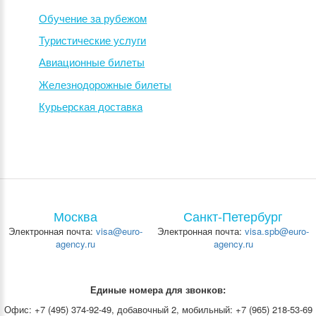
фотографией и местом регистрации
(прописки)
Обучение за рубежом
Предоставляются при наличии паспорта.
Туристические услуги
Анкета посольства на английском языке
Авиационные билеты
Анкета заполняется на каждого заявителя
Железнодорожные билеты
отдельно и подписывается ими
собственноручно.
Курьерская доставка
За детей в возрасте до 10 лет анкету
подписывает один из родителей.
Копия свидетельства о браке
Предоставляется при наличии.
Копия свидетельства о рождении ребёнка
(детей)
Москва
Санкт-Петербург
Предоставляется при наличии.
Электронная почта:
visa@euro-
Электронная почта:
visa.spb@euro-
Копии документов, подтверждающие права
agency.ru
agency.ru
собственности на движимое и недвижимое
имущество
Предоставляется при наличии.
Единые номера для звонков:
Фотографии
Офис: +7 (495) 374-92-49, добавочный 2, мобильный: +7 (965) 218-53-69