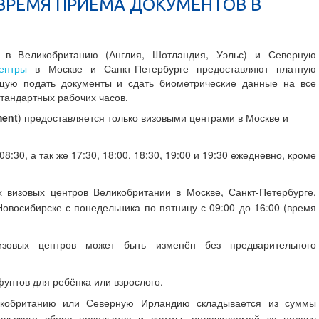
ВРЕМЯ ПРИЁМА ДОКУМЕНТОВ В
з в Великобританию (Англия, Шотландия, Уэльс) и Северную
ентры
в Москве и Санкт-Петербурге предоставляют платную
ющую подать документы и сдать биометрические данные на все
 стандартных рабочих часов.
ment
) предоставляется только визовыми центрами в Москве и
8:30, а так же 17:30, 18:00, 18:30, 19:00 и 19:30 ежедневно, кроме
 визовых центров Великобритании в Москве, Санкт-Петербурге,
Новосибирске с понедельника по пятницу с 09:00 до 16:00 (время
изовых центров может быть изменён без предварительного
фунтов для ребёнка или взрослого.
обританию или Северную Ирландию складывается из суммы
сульского сбора посольства и суммы, оплачиваемой за подачу